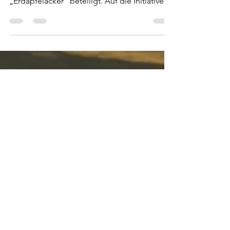
Kosmos!
Ilijon hat sich dieses Jahr im Frühling an dem
Gemeinschaftsgartenprojekt
„Erdäpfelacker“ beteiligt. Auf die Initiative
von 3 lieben...