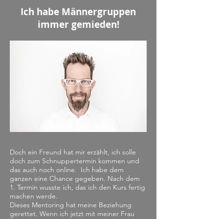
Ich habe Männergruppen
immer gemieden!
Doch ein Freund hat mir erzählt, ich solle
doch zum Schnuppertermin kommen und
das auch noch online. Ich habe dem
ganzen eine Chance gegeben. Nach dem
1. Termin wusste ich, das ich den Kurs fertig
machen werde.
Dieses Mentoring hat meine Beziehung
gerettet. Wenn ich jetzt mit meiner Frau