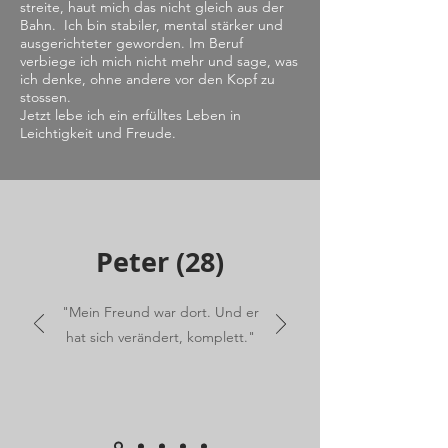
streite, haut mich das nicht gleich aus der
Bahn. Ich bin stabiler, mental stärker und
ausgerichteter geworden. Im Beruf
verbiege ich mich nicht mehr und sage, was
ich denke, ohne andere vor den Kopf zu
stossen.
Jetzt lebe ich ein erfülltes Leben in
Leichtigkeit und Freude.
Peter (28)
"Mein Freund war dort. Und er
hat sich verändert, komplett."