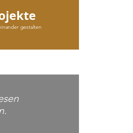
ojekte
einander gestalten
Wesen
n.