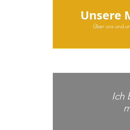
Unsere 
Über uns und un
Ich 
m